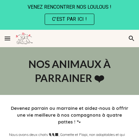
VENEZ RENCONTRER NOS LOULOUS !
Skip to main content
Skip to navigation
C'EST PAR ICI !
NOS ANIMAUX À
PARRAINER
❤️
Devenez parrain ou marraine et aidez-nous à offrir
une vie meilleure à nos compagnons à quatre
pattes !
🐾
Nous avons deux chats 🐈
🐈‍⬛
, Gomette et Flapi, non adoptables et qui