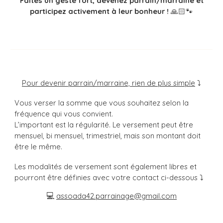
Faites un geste fort, devenez parrain/marraine et
participez activement à leur bonheur !
🙏🏻🐾
Pour devenir parrain
/
marraine, rien de plus simple
⤵
Vous verser la somme que vous souhaitez selon la
fréquence qui vous convient.
L’important est la régularité. Le versement peut être
mensuel, bi
mensuel, trimestriel, mais son montant doit
être le même.
Les modalités de versement sont également libres et
pourront être définies avec votre contact ci-dessous ⤵
💻
assoada42.parrainage@gmail.com